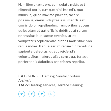
Nam libero tempore, cum soluta nobis est
eligendi optio, cumque nihil impedit, quo
minus id, quod maxime placeat, facere
possimus, omnis voluptas assumenda est,
omnis dolor repellendus. Temporibus autem
quibusdam et aut officiis debitis aut rerum
necessitatibus saepe eveniet, ut et
voluptates repudiandae sint et molestiae non
recusandae. Itaque earum rerum hic tenetur a
sapiente delectus, ut aut reiciendis
voluptatibus maiores alias consequatur aut
perferendis doloribus asperiores repellat.
CATEGORIES:
Heizung
,
Sanitär
,
System
Analysis
TAGS:
Heating services
,
Terrace cleaning