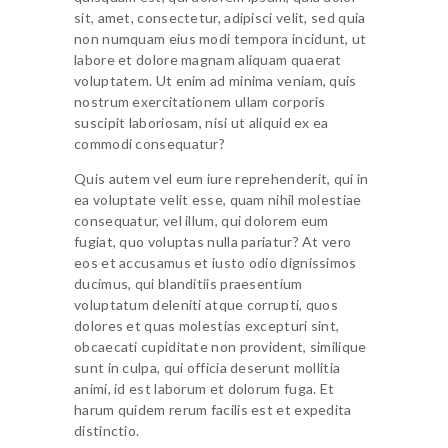
sit, amet, consectetur, adipisci velit, sed quia
non numquam eius modi tempora incidunt, ut
labore et dolore magnam aliquam quaerat
voluptatem. Ut enim ad minima veniam, quis
nostrum exercitationem ullam corporis
suscipit laboriosam, nisi ut aliquid ex ea
commodi consequatur?
Quis autem vel eum iure reprehenderit, qui in
ea voluptate velit esse, quam nihil molestiae
consequatur, vel illum, qui dolorem eum
fugiat, quo voluptas nulla pariatur? At vero
eos et accusamus et iusto odio dignissimos
ducimus, qui blanditiis praesentium
voluptatum deleniti atque corrupti, quos
dolores et quas molestias excepturi sint,
obcaecati cupiditate non provident, similique
sunt in culpa, qui officia deserunt mollitia
animi, id est laborum et dolorum fuga. Et
harum quidem rerum facilis est et expedita
distinctio.