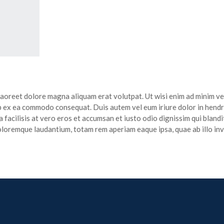
oreet dolore magna aliquam erat volutpat. Ut wisi enim ad minim ven
uip ex ea commodo consequat. Duis autem vel eum iriure dolor in hendre
a facilisis at vero eros et accumsan et iusto odio dignissim qui blandit
loremque laudantium, totam rem aperiam eaque ipsa, quae ab illo inve