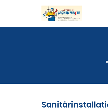
H
Sanitärinstallat