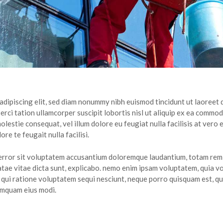
adipiscing elit, sed diam nonummy nibh euismod tincidunt ut laoreet
erci tation ullamcorper suscipit lobortis nisl ut aliquip ex ea commo
molestie consequat, vel illum dolore eu feugiat nulla facilisis at vero
ore te feugait nulla facilisi.
s error sit voluptatem accusantium doloremque laudantium, totam rem 
atae vitae dicta sunt, explicabo. nemo enim ipsam voluptatem, quia vol
qui ratione voluptatem sequi nesciunt, neque porro quisquam est, qui
numquam eius modi.